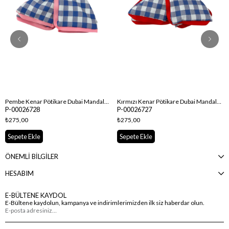
Pembe Kenar Pötikare Dubai Mandal Toka
Kırmızı Kenar Pötikare Dubai Mandal Toka
P-00026728
P-00026727
₺275,00
₺275,00
Sepete Ekle
Sepete Ekle
ÖNEMLİ BİLGİLER
HESABIM
E-BÜLTENE KAYDOL
E-Bültene kaydolun, kampanya ve indirimlerimizden ilk siz haberdar olun.