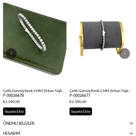
Çelik Gümüş Renk 3 MM Zirkon Taşlı Su Yolu Bileklik ( 19 Cm )
Çelik Gümüş Renk 2 MM Zirkon Taşlı Su Yolu Bileklik ( 19 Cm )
P-00026678
P-00026677
₺1.390,00
₺1.390,00
Sepete Ekle
Sepete Ekle
ÖNEMLİ BİLGİLER
HESABIM