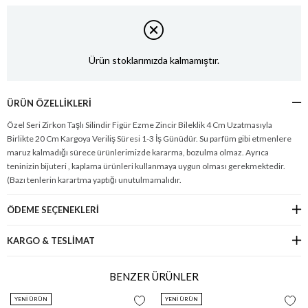
Ürün stoklarımızda kalmamıştır.
ÜRÜN ÖZELLIKLERI
Özel Seri Zirkon Taşlı Silindir Figür Ezme Zincir Bileklik 4 Cm Uzatmasıyla
Birlikte 20 Cm Kargoya Veriliş Süresi 1-3 İş Günüdür. Su parfüm gibi etmenlere
maruz kalmadığı sürece ürünlerimizde kararma, bozulma olmaz. Ayrıca
teninizin bijuteri , kaplama ürünleri kullanmaya uygun olması gerekmektedir.
(Bazı tenlerin karartma yaptığı unutulmamalıdır.
ÖDEME SEÇENEKLERI
KARGO & TESLİMAT
BENZER ÜRÜNLER
YENI ÜRÜN
YENI ÜRÜN