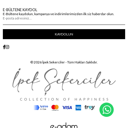
E-BÜLTENE KAYDOL
E-Bültene kaydolun, kampanya ve indirimlerimizden ilk siz haberdar olun.
KAYDOLUN
© 2026 İpek Sekerciler - Tüm Hakları Saklıdır.
WhatsA