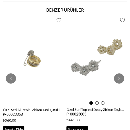
BENZER ÜRÜNLER
Özel Seri Top İnci Detay Zirkon Taşlı Çiçek Sıralı Kıkırdaklı Küpe ( Sol Kulak Uyumludur.)
Özel Seri İki Renkli Zirkon Taşlı Çatal İğne Kıkırdak Küpe
P-00023883
P-00023858
₺445,00
₺360,00
Sepete Ekle
Sepete Ekle