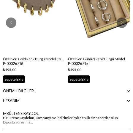
Özel Seri Gold Renk Burgu Model Çoklu Set Halka Küpe
Özel Seri Gümüş Renk Burgu Model Çoklu Set Halka Küpe
P-00026716
P-00026715
₺495,00
₺495,00
Sepete Ekle
Sepete Ekle
ÖNEMLİ BİLGİLER
HESABIM
E-BÜLTENE KAYDOL
E-Bültene kaydolun, kampanya ve indirimlerimizden ilk siz haberdar olun.