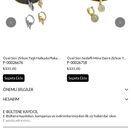
Özel Seri Zirkon Taşlı Halkada Plaka Üçgen Sallantılı Küpe
Özel Seri Sedefli Mine Daire Zirkon Taş Detay Sallantılı Küpe
P-00026676
P-00026718
₺335,00
₺335,00
Sepete Ekle
Sepete Ekle
ÖNEMLİ BİLGİLER
HESABIM
E-BÜLTENE KAYDOL
E-Bültene kaydolun, kampanya ve indirimlerimizden ilk siz haberdar olun.