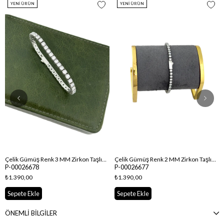
YENI ÜRÜN
YENI ÜRÜN
Çelik Gümüş Renk 3 MM Zirkon Taşlı Su Yolu Bileklik ( 19 Cm )
Çelik Gümüş Renk 2 MM Zirkon Taşlı Su Yolu Bileklik ( 19 Cm )
P-00026678
P-00026677
₺1.390,00
₺1.390,00
Sepete Ekle
Sepete Ekle
ÖNEMLİ BİLGİLER