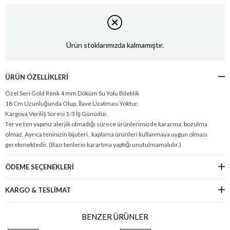
Ürün stoklarımızda kalmamıştır.
ÜRÜN ÖZELLIKLERI
Özel Seri Gold Renk 4 mm Döküm Su Yolu Bileklik
18 Cm Uzunluğunda Olup, İlave Uzatması Yoktur.
Kargoya Veriliş Süresi 1-3 İş Günüdür.
Ter ve ten yapınız alerjik olmadığı sürece ürünlerimizde kararma, bozulma
olmaz. Ayrıca teninizin bijuteri , kaplama ürünleri kullanmaya uygun olması
gerekmektedir. (Bazı tenlerin karartma yaptığı unutulmamalıdır.)
ÖDEME SEÇENEKLERI
KARGO & TESLİMAT
BENZER ÜRÜNLER