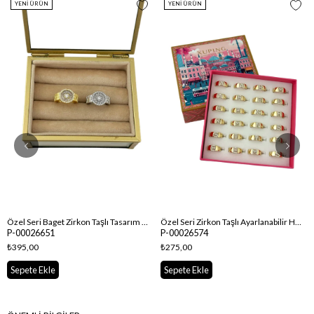
YENI ÜRÜN
YENI ÜRÜN
Özel Seri Baget Zirkon Taşlı Tasarım Geçmeli Yüzük
Özel Seri Zirkon Taşlı Ayarlanabilir Harf Yüzük
P-00026651
P-00026574
₺395,00
₺275,00
Sepete Ekle
Sepete Ekle