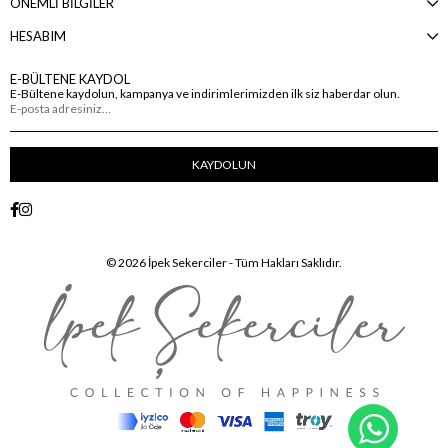
ÖNEMLİ BİLGİLER
HESABIM
E-BÜLTENE KAYDOL
E-Bültene kaydolun, kampanya ve indirimlerimizden ilk siz haberdar olun.
KAYDOLUN
© 2026 İpek Sekerciler - Tüm Hakları Saklıdır.
WhatsA