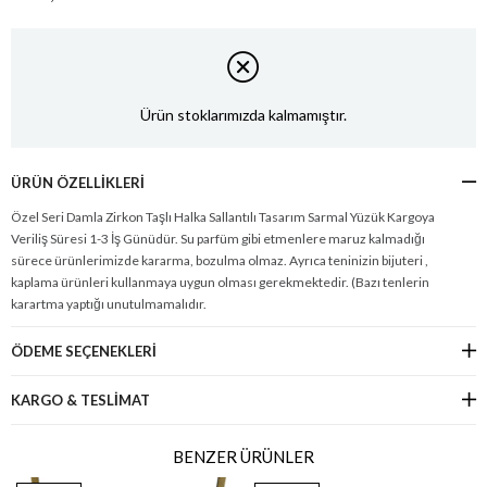
Ürün stoklarımızda kalmamıştır.
ÜRÜN ÖZELLIKLERI
Özel Seri Damla Zirkon Taşlı Halka Sallantılı Tasarım Sarmal Yüzük Kargoya
Veriliş Süresi 1-3 İş Günüdür. Su parfüm gibi etmenlere maruz kalmadığı
sürece ürünlerimizde kararma, bozulma olmaz. Ayrıca teninizin bijuteri ,
kaplama ürünleri kullanmaya uygun olması gerekmektedir. (Bazı tenlerin
karartma yaptığı unutulmamalıdır.
ÖDEME SEÇENEKLERI
KARGO & TESLİMAT
BENZER ÜRÜNLER