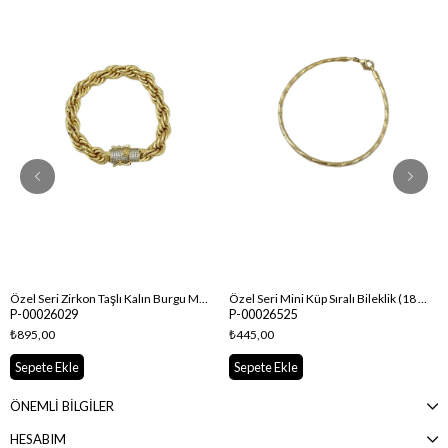
Özel Seri Zirkon Taşlı Kalın Burgu Model Tasarım Bileklik ( 22 Cm )
Özel Seri Mini Küp Sıralı Bileklik (18 Cm)
P-00026029
P-00026525
₺895,00
₺445,00
Sepete Ekle
Sepete Ekle
ÖNEMLİ BİLGİLER
HESABIM