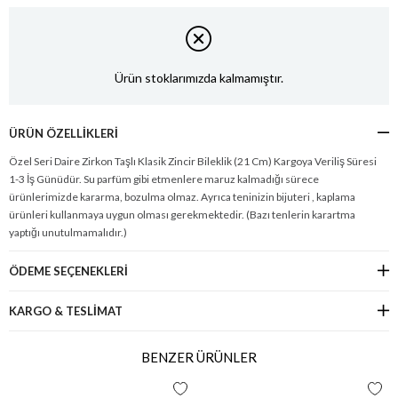
Ürün stoklarımızda kalmamıştır.
ÜRÜN ÖZELLIKLERI
Özel Seri Daire Zirkon Taşlı Klasik Zincir Bileklik (21 Cm) Kargoya Veriliş Süresi
1-3 İş Günüdür. Su parfüm gibi etmenlere maruz kalmadığı sürece
ürünlerimizde kararma, bozulma olmaz. Ayrıca teninizin bijuteri , kaplama
ürünleri kullanmaya uygun olması gerekmektedir. (Bazı tenlerin karartma
yaptığı unutulmamalıdır.)
ÖDEME SEÇENEKLERI
KARGO & TESLİMAT
BENZER ÜRÜNLER