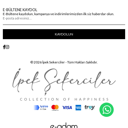
E-BÜLTENE KAYDOL
E-Bültene kaydolun, kampanya ve indirimlerimizden ilk siz haberdar olun.
KAYDOLUN
© 2026 İpek Sekerciler - Tüm Hakları Saklıdır.
WhatsA