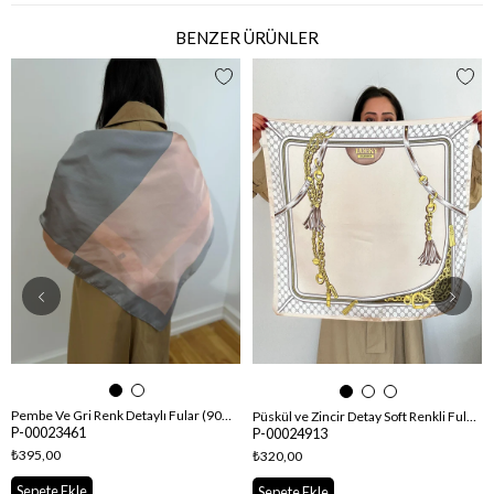
BENZER ÜRÜNLER
Pembe Ve Gri Renk Detaylı Fular (90*90)
Püskül ve Zincir Detay Soft Renkli Fular (70 * 70)
P-00023461
P-00024913
₺395,00
₺320,00
Sepete Ekle
Sepete Ekle