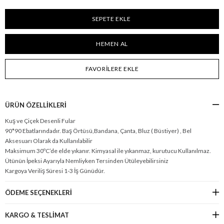
FAVORILERE EKLE
ÜRÜN ÖZELLIKLERI
Kuş ve Çiçek Desenli Fular
90*90 Ebatlarındadır. Baş Örtüsü,Bandana, Çanta, Bluz ( Büstiyer) , Bel
Aksesuarı Olarak da Kullanılabilir
Maksimum 30ºC’de elde yıkanır. Kimyasal ile yıkanmaz, kurutucu Kullanılmaz.
Ütünün İpeksi Ayarıyla Nemliyken Tersinden Ütüleyebilirsiniz
Kargoya Veriliş Süresi 1-3 İş Günüdür.
ÖDEME SEÇENEKLERI
KARGO & TESLİMAT