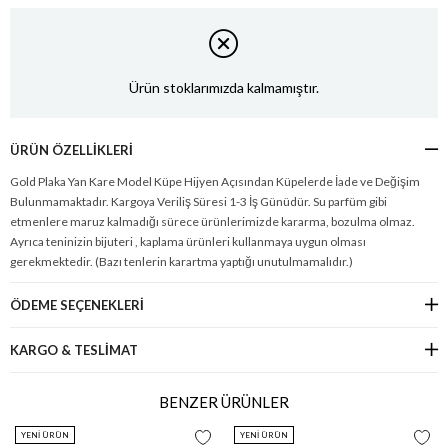
Ürün stoklarımızda kalmamıştır.
ÜRÜN ÖZELLIKLERI
Gold Plaka Yan Kare Model Küpe Hijyen Açısından Küpelerde İade ve Değişim
Bulunmamaktadır. Kargoya Veriliş Süresi 1-3 İş Günüdür. Su parfüm gibi
etmenlere maruz kalmadığı sürece ürünlerimizde kararma, bozulma olmaz.
Ayrıca teninizin bijuteri , kaplama ürünleri kullanmaya uygun olması
gerekmektedir. (Bazı tenlerin karartma yaptığı unutulmamalıdır.)
ÖDEME SEÇENEKLERI
KARGO & TESLİMAT
BENZER ÜRÜNLER
YENI ÜRÜN
YENI ÜRÜN