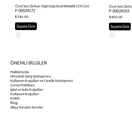
Özel Seri Zirkon Taşlı Kalp Sıralı Bileklik (19 Cm)
P-00024172
P-00024103
₺745,00
₺430,00
Sepete Ekle
Sepete Ekle
ÖNEMLİ BİLGİLER
Hakkımızda
Mesafeli Satış Sözleşmesi
Kullanım Koşulları ve Üyelik Sözleşmesi
Çerez Politikası
İptal ve İade Koşulları
Kullanım Koşulları
KVKK
Blog
Sıkça Sorulan Sorular