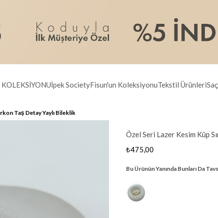
R KOLEKSİYONU
İpek Society
Fisun'un Koleksiyonu
Tekstil Ürünleri
Saç
irkon Taş Detay Yaylı Bileklik
Özel Seri Lazer Kesim Küp Sır
₺475,00
Bu Ürünün Yanında Bunları Da Tavs