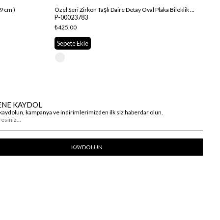
19 cm )
Özel Seri Zirkon Taşlı Daire Detay Oval Plaka Bileklik (18 cm)
P-00023783
P-
₺425,00
₺4
Sepete Ekle
Se
ENE KAYDOL
kaydolun, kampanya ve indirimlerimizden ilk siz haberdar olun.
KAYDOLUN