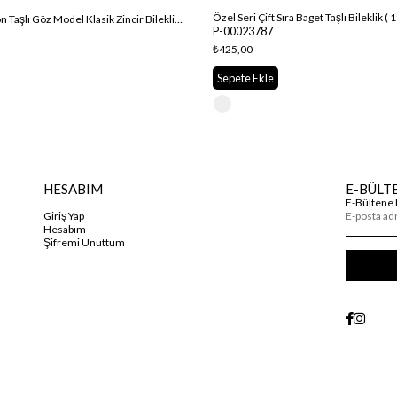
Özel Seri Çift Sıra Baget Taşlı Bileklik ( 
Özel Seri Zirkon Taşlı Göz Model Klasik Zincir Bileklik ( 22 Cm )
P-00023787
₺425,00
Sepete Ekle
HESABIM
E-BÜLT
E-Bültene 
Giriş Yap
Hesabım
Şifremi Unuttum